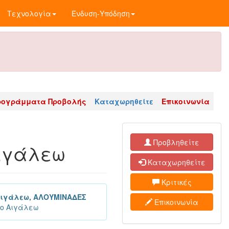
Τεχνολογία
Ένδυση-Υπόδηση
ρογράμματα Προβολής
Καταχωρηθείτε
Επικοινωνία
Προβληθείτε
Αιγάλεω
Καταχωρηθείτε
Κριτικές
Αιγάλεω, ΑΛΟΥΜΙΝΑΔΕΣ
Επικοινωνία
το Αιγάλεω