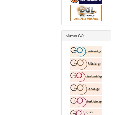
Δίκτυο GO