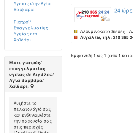
Υγείας στην Αγία
Βαρβάρα
24 ώρε
Γιατροί/
Επαγγελματίες
Αλουμινοκατασκευές - 
Υγείας στο
Αιγάλεω, τηλ: 210 365 2
Χαϊδάρι
Εμφάνιση
1
ως
1
(από
1
κατα
Είστε γιατρός/
επαγγελματίας
υγείας σε Αιγάλεω/
Αγία Βαρβάρα/
Χαϊδάρι;
Αυξήστε το
πελατολόγιό σας
και ενδυναμώστε
την παρουσία σας
στις περιοχές
"Αιγάλεω", "Αγία