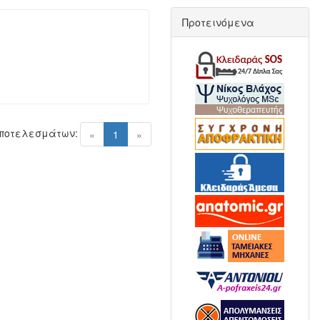
Προτεινόμενα
Αποτελεσμάτων:
(current)
«
1
»