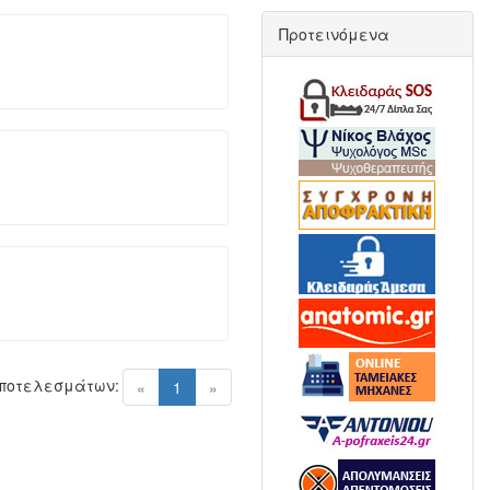
Προτεινόμενα
Αποτελεσμάτων:
(current)
«
1
»