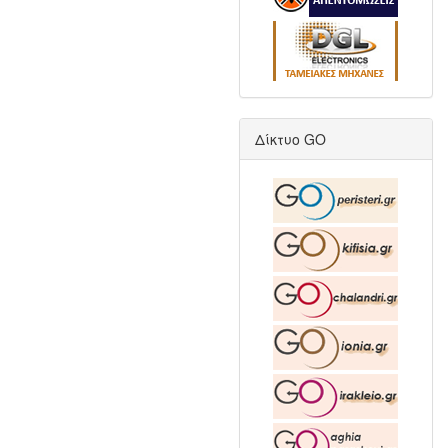
Δίκτυο GO