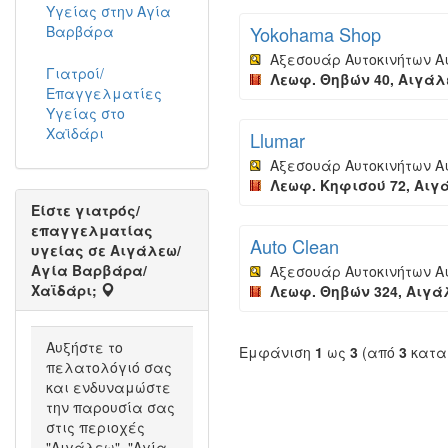
Υγείας στην Αγία
Βαρβάρα
Yokohama Shop
Αξεσουάρ Αυτοκινήτων 
Γιατροί/
Λεωφ. Θηβών 40, Αιγάλε
Επαγγελματίες
Υγείας στο
Χαϊδάρι
Llumar
Αξεσουάρ Αυτοκινήτων 
Λεωφ. Κηφισού 72, Αιγά
Είστε γιατρός/
επαγγελματίας
Auto Clean
υγείας σε Αιγάλεω/
Αγία Βαρβάρα/
Αξεσουάρ Αυτοκινήτων 
Χαϊδάρι;
Λεωφ. Θηβών 324, Αιγάλ
Αυξήστε το
Εμφάνιση
1
ως
3
(από
3
κατα
πελατολόγιό σας
και ενδυναμώστε
την παρουσία σας
στις περιοχές
"Αιγάλεω", "Αγία