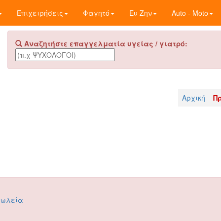
Επιχειρήσεις
Φαγητό
Ευ Ζην
Auto - Moto
Αναζητήστε επαγγελματία υγείας / γιατρό:
Αρχική
Π
πωλεία