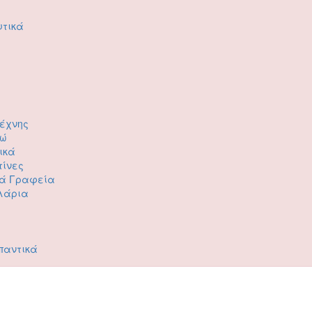
υτικά
Τέχνης
ρώ
ικά
τίνες
κά Γραφεία
λάρια
παντικά