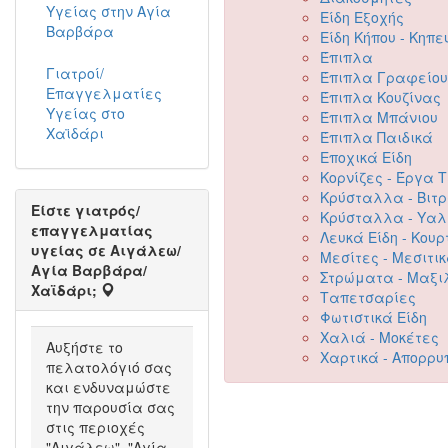
Υγείας στην Αγία
Είδη Εξοχής
Βαρβάρα
Είδη Κήπου - Κηπε
Έπιπλα
Γιατροί/
Έπιπλα Γραφείου
Επαγγελματίες
Έπιπλα Κουζίνας
Υγείας στο
Έπιπλα Μπάνιου
Χαϊδάρι
Έπιπλα Παιδικά
Εποχικά Είδη
Κορνίζες - Έργα 
Κρύσταλλα - Βιτ
Είστε γιατρός/
Κρύσταλλα - Υαλ
επαγγελματίας
Λευκά Είδη - Κουρ
υγείας σε Αιγάλεω/
Μεσίτες - Μεσιτι
Αγία Βαρβάρα/
Στρώματα - Μαξι
Χαϊδάρι;
Ταπετσαρίες
Φωτιστικά Είδη
Χαλιά - Μοκέτες
Αυξήστε το
Χαρτικά - Απορρυ
πελατολόγιό σας
και ενδυναμώστε
την παρουσία σας
στις περιοχές
"Αιγάλεω", "Αγία