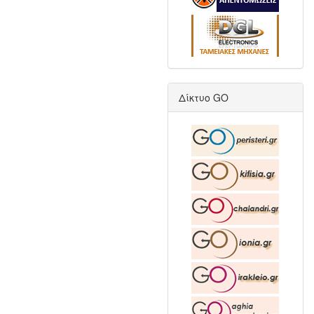
Δίκτυο GO