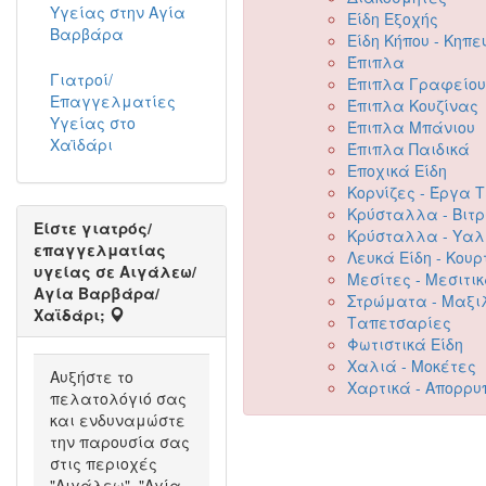
Υγείας στην Αγία
Είδη Εξοχής
Βαρβάρα
Είδη Κήπου - Κηπε
Έπιπλα
Γιατροί/
Έπιπλα Γραφείου
Επαγγελματίες
Έπιπλα Κουζίνας
Υγείας στο
Έπιπλα Μπάνιου
Χαϊδάρι
Έπιπλα Παιδικά
Εποχικά Είδη
Κορνίζες - Έργα 
Κρύσταλλα - Βιτ
Είστε γιατρός/
Κρύσταλλα - Υαλ
επαγγελματίας
Λευκά Είδη - Κουρ
υγείας σε Αιγάλεω/
Μεσίτες - Μεσιτι
Αγία Βαρβάρα/
Στρώματα - Μαξι
Χαϊδάρι;
Ταπετσαρίες
Φωτιστικά Είδη
Χαλιά - Μοκέτες
Αυξήστε το
Χαρτικά - Απορρυ
πελατολόγιό σας
και ενδυναμώστε
την παρουσία σας
στις περιοχές
"Αιγάλεω", "Αγία