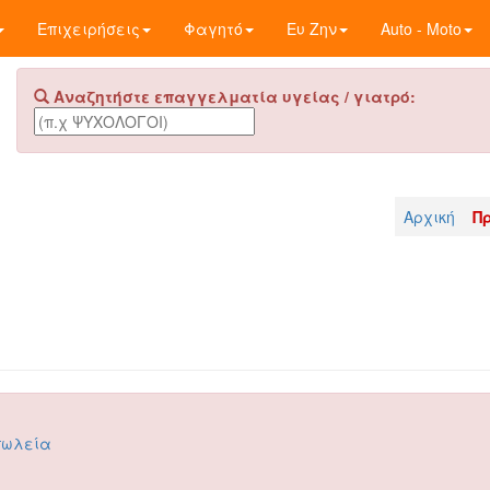
Επιχειρήσεις
Φαγητό
Ευ Ζην
Auto - Moto
Αναζητήστε επαγγελματία υγείας / γιατρό:
Αρχική
Π
πωλεία