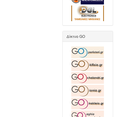
Δίκτυο GO