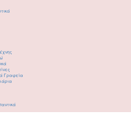
υτικά
Τέχνης
ρώ
ικά
τίνες
κά Γραφεία
λάρια
παντικά