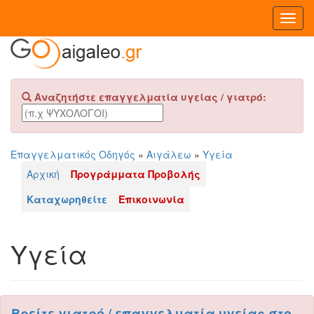
Toggl
Navig
Αναζητήστε επαγγελματία υγείας / γιατρό:
Επαγγελματικός Οδηγός
»
Αιγάλεω
»
Υγεία
Αρχική
Προγράμματα Προβολής
Καταχωρηθείτε
Επικοινωνία
Υγεία
Βρείτε γιατρό / επαγγελματία υγείας στο