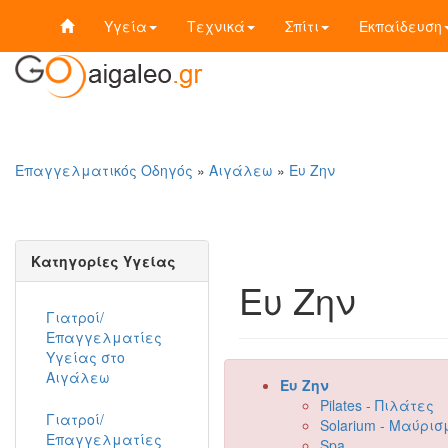
Υγεία
Τεχνικά
Σπίτι
Εκπαίδευση
Επαγγελματικός Οδηγός
»
Αιγάλεω
»
Ευ Ζην
Κατηγορίες Υγείας
Ευ Ζην
Γιατροί/
Επαγγελματίες
Υγείας στο
Αιγάλεω
Ευ Ζην
Pilates - Πιλάτες
Γιατροί/
Solarium - Μαύρι
Επαγγελματίες
Spa