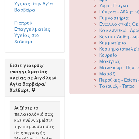
Υγείας στην Αγία
Yoga - Γιογκα
Βαρβάρα
Γήπεδα - Αθλητικ
Γυμναστήρια
Γιατροί/
Εναλλακτικές Θε
Επαγγελματίες
Καλλυντικά - Αρ
Υγείας στο
Κέντρα Αισθητική
Χαϊδάρι
Κομμωτήρια
Κοσμηματοπωλεί
Κουρεία
Μακιγιάζ
Είστε γιατρός/
Μανικιούρ - Πεντι
επαγγελματίας
Μασάζ
υγείας σε Αιγάλεω/
Περούκες - Extensi
Αγία Βαρβάρα/
Τατουάζ - Tattoo
Χαϊδάρι;
Αυξήστε το
πελατολόγιό σας
και ενδυναμώστε
την παρουσία σας
στις περιοχές
"Αιγάλεω", "Αγία