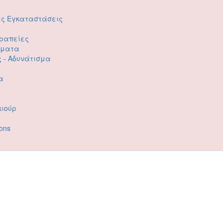
ές Εγκαταστάσεις
ραπείες
ώματα
ς - Αδυνάτισμα
α
κιούρ
ons