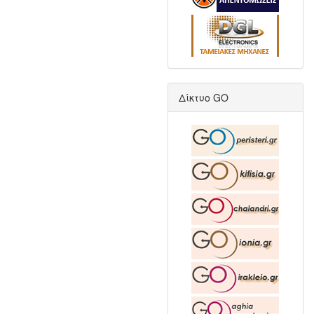
Δίκτυο GO