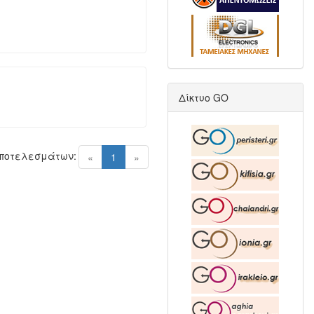
Δίκτυο GO
Αποτελεσμάτων:
(current)
«
1
»