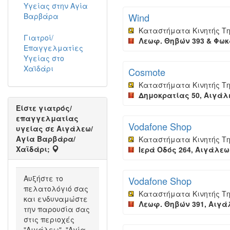
Υγείας στην Αγία
Βαρβάρα
Wind
Καταστήματα Κινητής Τ
Γιατροί/
Λεωφ. Θηβών 393 & Φωκα
Επαγγελματίες
Υγείας στο
Χαϊδάρι
Cosmote
Καταστήματα Κινητής Τ
Δημοκρατίας 50, Αιγάλε
Είστε γιατρός/
επαγγελματίας
Vodafone Shop
υγείας σε Αιγάλεω/
Αγία Βαρβάρα/
Καταστήματα Κινητής Τ
Χαϊδάρι;
Ιερά Οδός 264, Αιγάλεω,
Αυξήστε το
Vodafone Shop
πελατολόγιό σας
Καταστήματα Κινητής Τ
και ενδυναμώστε
Λεωφ. Θηβών 391, Αιγάλ
την παρουσία σας
στις περιοχές
"Αιγάλεω", "Αγία