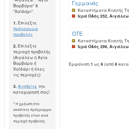
Γερμανός
Βαρβάρα" &
Καταστήματα Κινητής Τ
"Χαϊδάρι".
Ιερά Οδός 252, Αιγάλεω,
1.
Επιλέξτε
πρόγραμμα
ΟΤΕ
προβολής
Καταστήματα Κινητής Τ
2.
Επιλέξτε
Ιερά Οδός 296, Αιγάλεω,
περιοχή προβολής
(Αιγάλεω ή Αγία
Βαρβάρα ή
Εμφάνιση
1
ως
6
(από
6
κατα
Χαϊδάρι ή όλες
τις περιοχές)
3.
Αιτηθείτε
την
καταχώρησή σας!
* Η χρέωση στο
εκάστοτε πρόγραμμα
προβολής είναι ανά
περιοχή προβολής