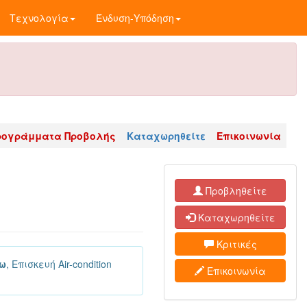
Τεχνολογία
Ένδυση-Υπόδηση
ρογράμματα Προβολής
Καταχωρηθείτε
Επικοινωνία
Προβληθείτε
Καταχωρηθείτε
Κριτικές
εω
, Επισκευή Air-condition
Επικοινωνία