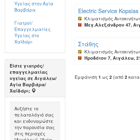
Υγείας στην Αγία
Βαρβάρα
Electric Service Kopsias
Κλιματισμός Αυτοκινήτω
Γιατροί/
Μεγ.Αλεξάνδρου 47, Αι
Επαγγελματίες
Υγείας στο
Χαϊδάρι
Στάθης
Κλιματισμός Αυτοκινήτω
Ηροδότου 7, Αιγάλεω, 2
Είστε γιατρός/
επαγγελματίας
Εμφάνιση
1
ως
2
(από
2
κατα
υγείας σε Αιγάλεω/
Αγία Βαρβάρα/
Χαϊδάρι;
Αυξήστε το
πελατολόγιό σας
και ενδυναμώστε
την παρουσία σας
στις περιοχές
"Αιγάλεω", "Αγία