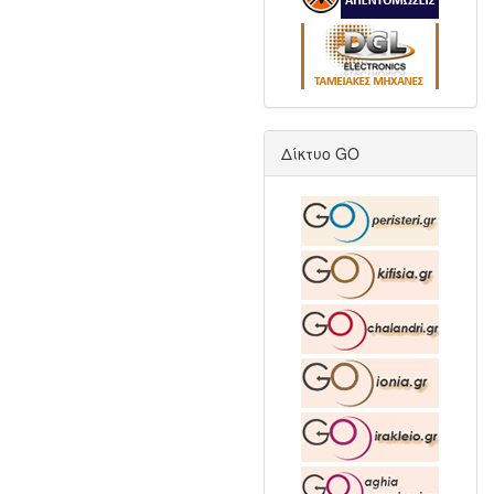
Δίκτυο GO