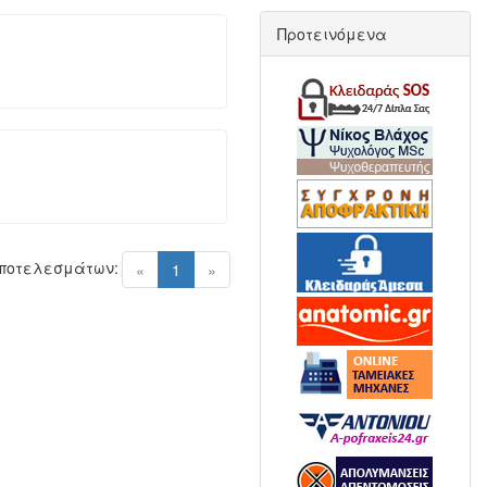
Προτεινόμενα
Αποτελεσμάτων:
(current)
«
1
»