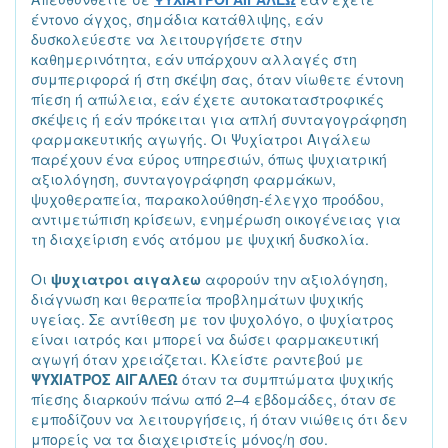
έντονο άγχος, σημάδια κατάθλιψης, εάν
δυσκολεύεστε να λειτουργήσετε στην
καθημερινότητα, εάν υπάρχουν αλλαγές στη
συμπεριφορά ή στη σκέψη σας, όταν νίωθετε έντονη
πίεση ή απώλεια, εάν έχετε αυτοκαταστροφικές
σκέψεις ή εάν πρόκειται για απλή συνταγογράφηση
φαρμακευτικής αγωγής. Οι Ψυχίατροι Αιγάλεω
παρέχουν ένα εύρος υπηρεσιών, όπως ψυχιατρική
αξιολόγηση, συνταγογράφηση φαρμάκων,
ψυχοθεραπεία, παρακολούθηση-έλεγχο προόδου,
αντιμετώπιση κρίσεων, ενημέρωση οικογένειας για
τη διαχείριση ενός ατόμου με ψυχική δυσκολία.
Οι
ψυχιατροι αιγαλεω
αφορούν την αξιολόγηση,
διάγνωση και θεραπεία προβλημάτων ψυχικής
υγείας. Σε αντίθεση με τον ψυχολόγο, ο ψυχίατρος
είναι ιατρός και μπορεί να δώσει φαρμακευτική
αγωγή όταν χρειάζεται. Κλείστε ραντεβού με
ΨΥΧΙΑΤΡΟΣ ΑΙΓΑΛΕΩ
όταν τα συμπτώματα ψυχικής
πίεσης διαρκούν πάνω από 2–4 εβδομάδες, όταν σε
εμποδίζουν να λειτουργήσεις, ή όταν νιώθεις ότι δεν
μπορείς να τα διαχειριστείς μόνος/η σου.