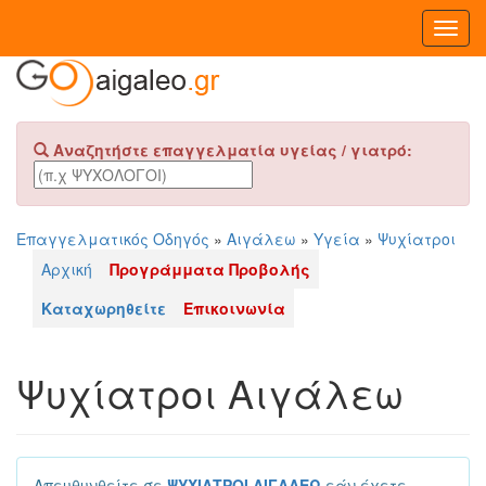
Toggl
Navig
Αναζητήστε επαγγελματία υγείας / γιατρό:
Επαγγελματικός Οδηγός
»
Αιγάλεω
»
Υγεία
»
Ψυχίατροι
Αρχική
Προγράμματα Προβολής
Καταχωρηθείτε
Επικοινωνία
Ψυχίατροι Αιγάλεω
Απευθυνθείτε σε
ΨΥΧΙΑΤΡΟΙ ΑΙΓΑΛΕΩ
εάν έχετε