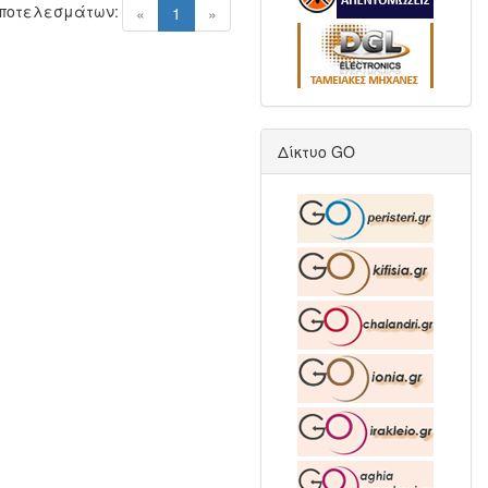
Αποτελεσμάτων:
(current)
«
1
»
Δίκτυο GO