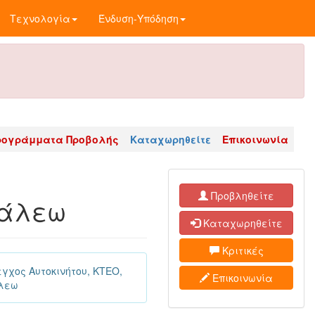
Τεχνολογία
Ένδυση-Υπόδηση
ρογράμματα Προβολής
Καταχωρηθείτε
Επικοινωνία
Προβληθείτε
γάλεω
Καταχωρηθείτε
Κριτικές
εγχος Αυτοκινήτου, KTEO,
Επικοινωνία
άλεω