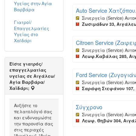
Υγείας στην Αγία
Βαρβάρα
Auto Service Χατζόπο
Συνεργεία (Service) Αυτ
Γιατροί/
Ζωσιμάδων 33, Αιγάλεω,
Επαγγελματίες
Υγείας στο
Χαϊδάρι
Citroen Service (Ζαφε
Συνεργεία (Service) Αυτ
Λεωφ.Καβάλας 285, Αιγ
Είστε γιατρός/
επαγγελματίας
Ford Service (Ζυγογιά
υγείας σε Αιγάλεω/
Αγία Βαρβάρα/
Συνεργεία (Service) Αυτ
Χαϊδάρι;
Σαράφη Στεφάνου 107, 
Αυξήστε το
Σύγχρονο
πελατολόγιό σας
Συνεργεία (Service) Αυτ
και ενδυναμώστε
Λεωφ. Θηβών 304, Αιγάλ
την παρουσία σας
στις περιοχές
"Αιγάλεω", "Αγία