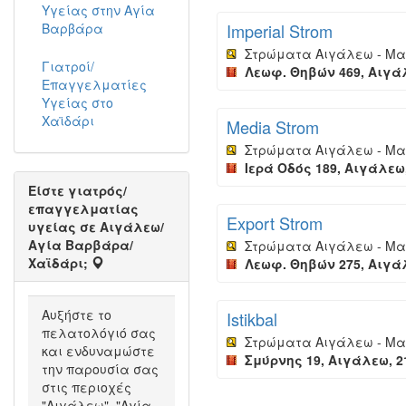
Υγείας στην Αγία
Βαρβάρα
Imperial Strom
Στρώματα Αιγάλεω - Μα
Γιατροί/
Λεωφ. Θηβών 469, Αιγάλ
Επαγγελματίες
Υγείας στο
Χαϊδάρι
Media Strom
Στρώματα Αιγάλεω - Μα
Ιερά Οδός 189, Αιγάλεω,
Είστε γιατρός/
επαγγελματίας
Export Strom
υγείας σε Αιγάλεω/
Αγία Βαρβάρα/
Στρώματα Αιγάλεω - Μα
Χαϊδάρι;
Λεωφ. Θηβών 275, Αιγάλ
Αυξήστε το
Istikbal
πελατολόγιό σας
Στρώματα Αιγάλεω - Μα
και ενδυναμώστε
Σμύρνης 19, Αιγάλεω, 2
την παρουσία σας
στις περιοχές
"Αιγάλεω", "Αγία