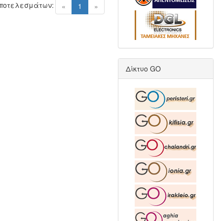
Αποτελεσμάτων:
(current)
«
1
»
Δίκτυο GO