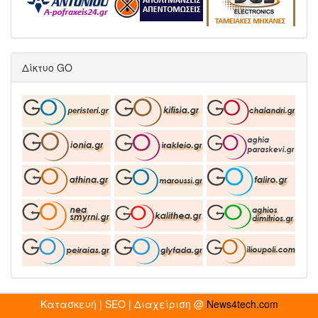
Δίκτυο GO
Κατασκευή | SEO | Διαχείριση @
News4tech.com