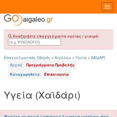
Toggl
Navig
Αναζητήστε επαγγελματία υγείας / γιατρό:
Επαγγελματικός Οδηγός
»
Αιγάλεω
»
Υγεία
»
ΧΑΙΔΑΡΙ
Αρχική
Προγράμματα Προβολής
Καταχωρηθείτε
Επικοινωνία
Υγεία (Χαϊδάρι)
Βρείτε γιατρό / επαγγελματία υγείας στο