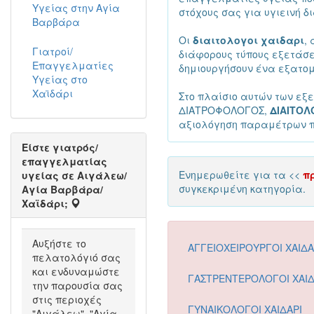
Υγείας στην Αγία
στόχους σας για υγιεινή δ
Βαρβάρα
Οι
διαιτολογοι χαιδαρι
,
Γιατροί/
διάφορους τύπους εξετάσε
Επαγγελματίες
δημιουργήσουν ένα εξατομ
Υγείας στο
Χαϊδάρι
Στο πλαίσιο αυτών των εξ
ΔΙΑΤΡΟΦΟΛΟΓΟΣ,
ΔΙΑΙΤΟΛ
αξιολόγηση παραμέτρων πο
Είστε γιατρός/
επαγγελματίας
Ενημερωθείτε για τα <<
π
υγείας σε Αιγάλεω/
συγκεκριμένη κατηγορία.
Αγία Βαρβάρα/
Χαϊδάρι;
Αυξήστε το
ΑΓΓΕΙΟΧΕΙΡΟΥΡΓΟΙ ΧΑΙΔΑ
πελατολόγιό σας
και ενδυναμώστε
ΓΑΣΤΡΕΝΤΕΡΟΛΟΓΟΙ ΧΑΙΔ
την παρουσία σας
στις περιοχές
ΓΥΝΑΙΚΟΛΟΓΟΙ ΧΑΙΔΑΡΙ
"Αιγάλεω", "Αγία