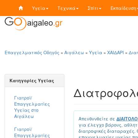
Υγεία
Τεχνικά
Σπίτι
Εκπαίδευση
Επαγγελματικός Οδηγός
»
Αιγάλεω
»
Υγεία
»
ΧΑΙΔΑΡΙ
»
Δια
Κατηγορίες Υγείας
Διατροφολό
Γιατροί/
Επαγγελματίες
Υγείας στο
Αιγάλεω
Απευθυνθείτε σε
ΔΙΑΙΤΟΛΟ
για έλεγχο βάρους, αθλητ
Γιατροί/
διατροφικές διαταραχές. Ο
Επαγγελματίες
επαγγελματίες υγείας που