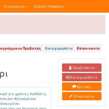
Τεχνολογία
Ένδυση-Υπόδηση
ρογράμματα Προβολής
Καταχωρηθείτε
Επικοινωνία
Προβληθείτε
ρι
Καταχωρηθείτε
Κριτικές
οφή για χρόνιες παθήσεις,
Επικοινωνία
σύνη και θηλασμό και
ιδικευμένοι
τας σας να πετύχετε τους