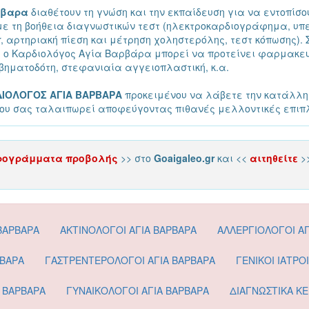
ρβαρα
διαθέτουν τη γνώση και την εκπαίδευση για να εντοπίσου
με τη βοήθεια διαγνωστικών τεστ (ηλεκτροκαρδιογράφημα, υ
 αρτηριακή πίεση και μέτρηση χοληστερόλης, τεστ κόπωσης). Σ
 ο Καρδιολόγος Αγία Βαρβάρα μπορεί να προτείνει φαρμακευ
βηματοδότη, στεφανιαία αγγειοπλαστική, κ.α.
ΙΟΛΟΓΟΣ ΑΓΙΑ ΒΑΡΒΑΡΑ
προκειμένου να λάβετε την κατάλλη
που σας ταλαιπωρεί αποφεύγοντας πιθανές μελλοντικές επιπ
ρογράμματα προβολής
>> στο
Goaigaleo.gr
και <<
αιτηθείτε
>
ΒΑΡΒΑΡΑ
ΑΚΤΙΝΟΛΟΓΟΙ ΑΓΙΑ ΒΑΡΒΑΡΑ
ΑΛΛΕΡΓΙΟΛΟΓΟΙ ΑΓ
ΡΒΑΡΑ
ΓΑΣΤΡΕΝΤΕΡΟΛΟΓΟΙ ΑΓΙΑ ΒΑΡΒΑΡΑ
ΓΕΝΙΚΟΙ ΙΑΤΡΟ
Α ΒΑΡΒΑΡΑ
ΓΥΝΑΙΚΟΛΟΓΟΙ ΑΓΙΑ ΒΑΡΒΑΡΑ
ΔΙΑΓΝΩΣΤΙΚΑ ΚΕ