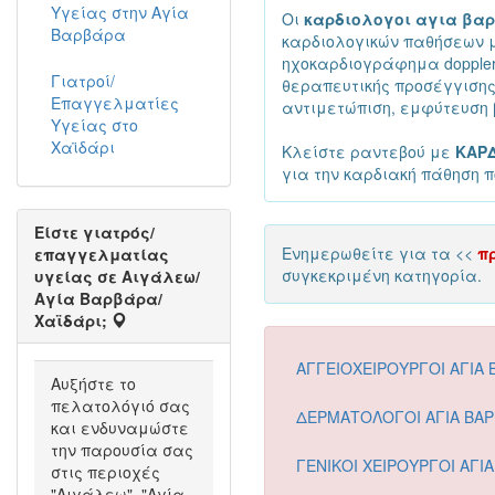
Υγείας στην Αγία
Οι
καρδιολογοι αγια βα
Βαρβάρα
καρδιολογικών παθήσεων 
ηχοκαρδιογράφημα doppler,
Γιατροί/
θεραπευτικής προσέγγισης
Επαγγελματίες
αντιμετώπιση, εμφύτευση 
Υγείας στο
Χαϊδάρι
Κλείστε ραντεβού με
ΚΑΡΔ
για την καρδιακή πάθηση 
Είστε γιατρός/
Ενημερωθείτε για τα <<
π
επαγγελματίας
συγκεκριμένη κατηγορία.
υγείας σε Αιγάλεω/
Αγία Βαρβάρα/
Χαϊδάρι;
ΑΓΓΕΙΟΧΕΙΡΟΥΡΓΟΙ ΑΓΙΑ 
Αυξήστε το
πελατολόγιό σας
ΔΕΡΜΑΤΟΛΟΓΟΙ ΑΓΙΑ ΒΑ
και ενδυναμώστε
την παρουσία σας
ΓΕΝΙΚΟΙ ΧΕΙΡΟΥΡΓΟΙ ΑΓΙ
στις περιοχές
"Αιγάλεω", "Αγία