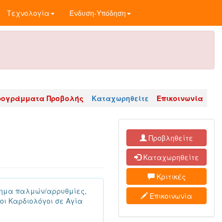
Τεχνολογία
Ένδυση-Υπόδηση
ρογράμματα Προβολής
Καταχωρηθείτε
Επικοινωνία
Προβληθείτε
Καταχωρηθείτε
Κριτικές
σθημα παλμών/αρρυθμίες,
Επικοινωνία
οι Καρδιολόγοι σε Αγία