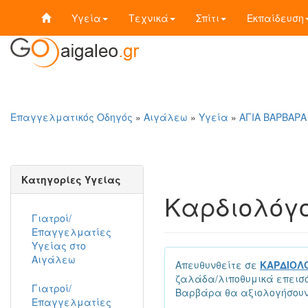
Υγεία
Τεχνικά
Σπίτι
Εκπαίδευση
Επαγγελματικός Οδηγός
»
Αιγάλεω
»
Υγεία
»
ΑΓΙΑ ΒΑΡΒΑΡΑ
Κατηγορίες Υγείας
Καρδιολόγ
Γιατροί/
Επαγγελματίες
Υγείας στο
Αιγάλεω
Απευθυνθείτε σε
ΚΑΡΔΙΟΛΟ
ζαλάδα/λιποθυμικά επεισόδ
Γιατροί/
Βαρβάρα θα αξιολογήσουν 
Επαγγελματίες