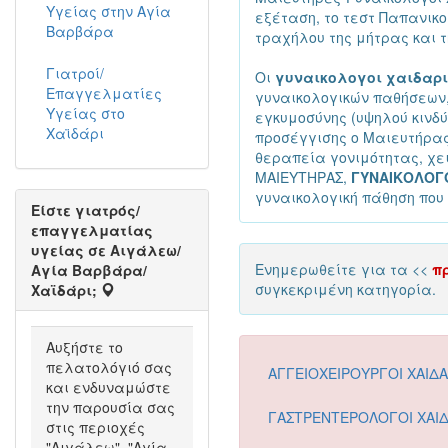
Υγείας στην Αγία
εξέταση, το τεστ Παπανικο
Βαρβάρα
τραχήλου της μήτρας και τ
Γιατροί/
Οι
γυναικολογοι χαιδαρι
Επαγγελματίες
γυναικολογικών παθήσεων,
Υγείας στο
εγκυμοσύνης (υψηλού κινδύ
Χαϊδάρι
προσέγγισης ο Μαιευτήρας
θεραπεία γονιμότητας, χει
ΜΑΙΕΥΤΗΡΑΣ,
ΓΥΝΑΙΚΟΛΟΓΟ
γυναικολογική πάθηση που
Είστε γιατρός/
επαγγελματίας
υγείας σε Αιγάλεω/
Ενημερωθείτε για τα <<
π
Αγία Βαρβάρα/
συγκεκριμένη κατηγορία.
Χαϊδάρι;
Αυξήστε το
πελατολόγιό σας
ΑΓΓΕΙΟΧΕΙΡΟΥΡΓΟΙ ΧΑΙΔΑ
και ενδυναμώστε
την παρουσία σας
ΓΑΣΤΡΕΝΤΕΡΟΛΟΓΟΙ ΧΑΙΔ
στις περιοχές
"Αιγάλεω", "Αγία