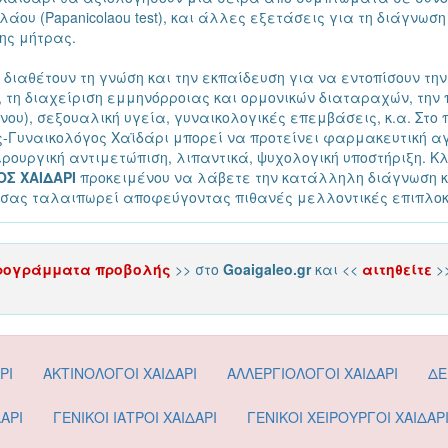
λάου (Papanicolaou test), και άλλες εξετάσεις για τη διάγνω
ης μήτρας.
διαθέτουν τη γνώση και την εκπαίδευση για να εντοπίσουν τη
 τη διαχείριση εμμηνόρροιας και ορμονικών διαταραχών, την
νου), σεξουαλική υγεία, γυναικολογικές επεμβάσεις, κ.α. Στο 
-Γυναικολόγος Χαϊδάρι μπορεί να προτείνει φαρμακευτική αγ
ρουργική αντιμετώπιση, λιπαντικά, ψυχολογική υποστήριξη. Κ
Σ ΧΑΙΔΑΡΙ
προκειμένου να λάβετε την κατάλληλη διάγνωση κ
 σας ταλαιπωρεί αποφεύγοντας πιθανές μελλοντικές επιπλοκ
ρογράμματα προβολής
>> στο
Goaigaleo.gr
και <<
αιτηθείτε
>
ΡΙ
ΑΚΤΙΝΟΛΟΓΟΙ ΧΑΙΔΑΡΙ
ΑΛΛΕΡΓΙΟΛΟΓΟΙ ΧΑΙΔΑΡΙ
ΔΕ
ΑΡΙ
ΓΕΝΙΚΟΙ ΙΑΤΡΟΙ ΧΑΙΔΑΡΙ
ΓΕΝΙΚΟΙ ΧΕΙΡΟΥΡΓΟΙ ΧΑΙΔΑΡ