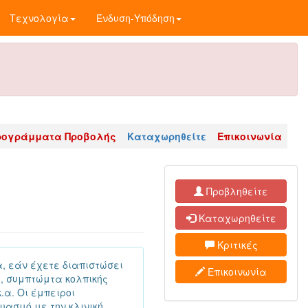
Τεχνολογία
Ένδυση-Υπόδηση
ρογράμματα Προβολής
Καταχωρηθείτε
Επικοινωνία
Προβληθείτε
Καταχωρηθείτε
Κριτικές
, εάν έχετε διαπιστώσει
Επικοινωνία
, συμπτώμτα κολπικής
.α. Οι έμπειροι
ασμό με την κλινική