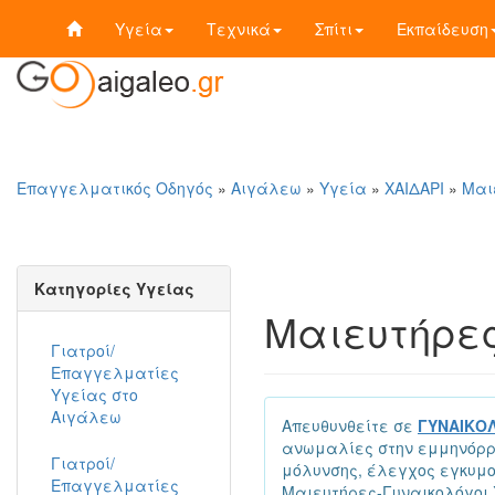
Υγεία
Τεχνικά
Σπίτι
Εκπαίδευση
Επαγγελματικός Οδηγός
»
Αιγάλεω
»
Υγεία
»
ΧΑΙΔΑΡΙ
»
Μαι
Κατηγορίες Υγείας
Μαιευτήρες
Γιατροί/
Επαγγελματίες
Υγείας στο
Αιγάλεω
Απευθυνθείτε σε
ΓΥΝΑΙΚΟΛ
ανωμαλίες στην εμμηνόρρο
Γιατροί/
μόλυνσης, έλεγχος εγκυμο
Επαγγελματίες
Μαιευτήρες-Γυναικολόγοι 