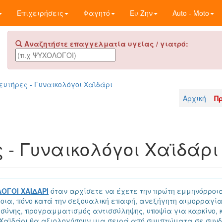
Επιχειρήσεις
Φαγητό
Ευ Ζην
Auto - Moto
Αναζητήστε επαγγελματία υγείας / γιατρό:
ευτήρες - Γυναικολόγοι Χαϊδάρι
Αρχική
Π
 - Γυναικολόγοι Χαϊδάρι
ΟΓΟΙ ΧΑΙΔΑΡΙ
όταν αρχίσετε να έχετε την πρώτη εμμηνόρροια
ια, πόνο κατά την σεξουαλική επαφή, ανεξήγητη αιμορραγία
σύνης, προγραμματισμός αντισσύληψης, υποψία για καρκίνο, κ
Χαϊδάρι θα αξιολογήσουν μια σειρά από συμπτώματα σε συνδυ