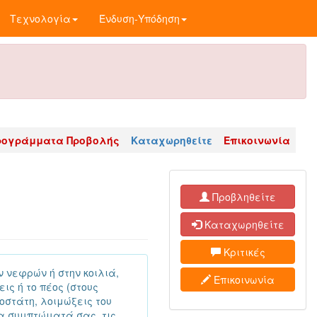
Τεχνολογία
Ένδυση-Υπόδηση
ρογράμματα Προβολής
Καταχωρηθείτε
Επικοινωνία
Προβληθείτε
Καταχωρηθείτε
Κριτικές
 νεφρών ή στην κοιλιά,
Επικοινωνία
ς ή το πέος (στους
οστάτη, λοιμώξεις του
τα συμπτώματά σας, τις