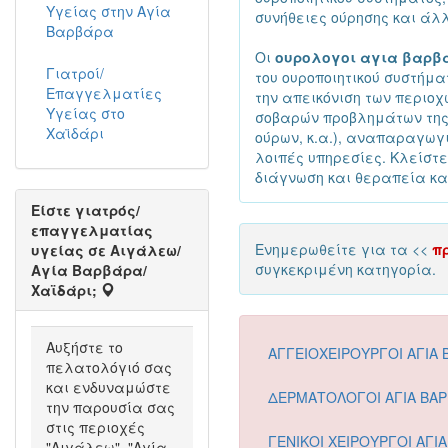
Υγείας στην Αγία
συνήθειες ούρησης και άλ
Βαρβάρα
Οι
ουρολογοι αγια βαρβ
Γιατροί/
του ουροποιητικού συστήμ
Επαγγελματίες
την απεικόνιση των περιοχ
Υγείας στο
σοβαρών προβλημάτων της 
Χαϊδάρι
ούρων, κ.α.), αναπαραγωγ
λοιπές υπηρεσίες. Κλείστ
διάγνωση και θεραπεία κα
Είστε γιατρός/
επαγγελματίας
Ενημερωθείτε για τα <<
π
υγείας σε Αιγάλεω/
συγκεκριμένη κατηγορία.
Αγία Βαρβάρα/
Χαϊδάρι;
Αυξήστε το
ΑΓΓΕΙΟΧΕΙΡΟΥΡΓΟΙ ΑΓΙΑ 
πελατολόγιό σας
και ενδυναμώστε
ΔΕΡΜΑΤΟΛΟΓΟΙ ΑΓΙΑ ΒΑ
την παρουσία σας
στις περιοχές
ΓΕΝΙΚΟΙ ΧΕΙΡΟΥΡΓΟΙ ΑΓΙ
"Αιγάλεω", "Αγία