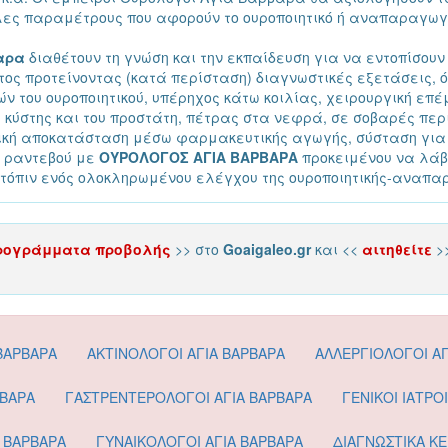
λες παραμέτρους που αφορούν το ουροποιητικό ή αναπαραγωγ
αρα
διαθέτουν τη γνώση και την εκπαίδευση για να εντοπίσουν
ατος προτείνοντας (κατά περίσταση) διαγνωστικές εξετάσεις,
ών του ουροποιητικού, υπέρηχος κάτω κοιλίας, χειρουργική επ
κύστης και του προστάτη, πέτρας στα νεφρά, σε σοβαρές πε
ική αποκατάσταση μέσω φαρμακευτικής αγωγής, σύσταση για 
ε ραντεβού με
ΟΥΡΟΛΟΓΟΣ ΑΓΙΑ ΒΑΡΒΑΡΑ
προκειμένου να λάβ
τόπιν ενός ολοκληρωμένου ελέγχου της ουροποιητικής-αναπα
ρογράμματα προβολής
>> στο
Goaigaleo.gr
και <<
αιτηθείτε
>
ΒΑΡΒΑΡΑ
ΑΚΤΙΝΟΛΟΓΟΙ ΑΓΙΑ ΒΑΡΒΑΡΑ
ΑΛΛΕΡΓΙΟΛΟΓΟΙ ΑΓ
ΡΒΑΡΑ
ΓΑΣΤΡΕΝΤΕΡΟΛΟΓΟΙ ΑΓΙΑ ΒΑΡΒΑΡΑ
ΓΕΝΙΚΟΙ ΙΑΤΡΟ
Α ΒΑΡΒΑΡΑ
ΓΥΝΑΙΚΟΛΟΓΟΙ ΑΓΙΑ ΒΑΡΒΑΡΑ
ΔΙΑΓΝΩΣΤΙΚΑ ΚΕ