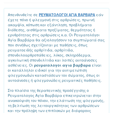
Απευθυνθείτε σε
ΡΕΥΜΑΤΟΛΟΓΟΙ ΑΓΙΑ ΒΑΡΒΑΡΑ
εάν
έχετε πόνο ή φλεγμονή στις αρθρώσεις, πρωινή
ακαμψία, κόπωση και εξάντληση, προβλήματα
διάθεσης, αισθήματα πρηξίματος, θερμότητας ή
ερυθρότητας στις αρθρώσεις κ.α. Οι Ρευματολόγοι
Αγία Βαρβάρα θα αξιολογήσουν τα συμπτώματά σας
που συνήθως σχετίζονται με παθήσεις, όπως
ρευματοειδής αρθρίτιδα, αρθρίτιδα,
σπονδυλοαρθροπάθειες, λύκος, σκληρόδερμα,
αγκυλωτική σπονδυλίτιδα και λοιπές αυτοάνοσες
ασθένειες. Οι
ρευματολογοι αγια βαρβαρα
είναι
οι κατάλληλοι ειδικοί για την αντιμετώπιση
φλεγμονωδών καταστάσεων του σώματος, όπως οι
αυτοάνοσες ή φλεγμονώδεις ρευματικές παθήσεις.
Στο πλαίσιο της θεραπευτικής προσέγγισης ο
Ρευματολογος Αγία Βαρβάρα επικεντρώνεται στην
ανακούφιση του πόνου, την ελάττωση της φλεγμονής,
τη βελτίωση της λειτουργικότητας των αρθρώσεων
και την πρόληψη των επιπλοκών με διάφορους